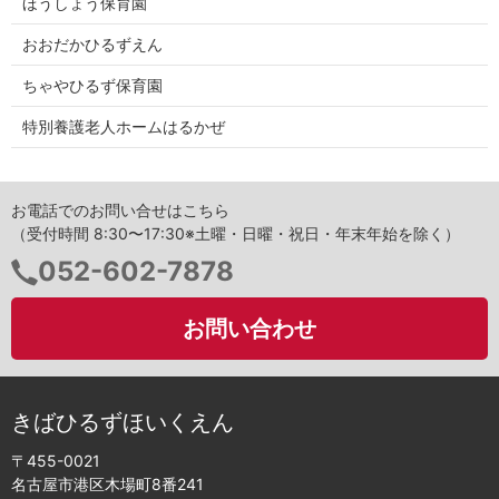
ほうしょう保育園
おおだかひるずえん
ちゃやひるず保育園
特別養護老人ホームはるかぜ
お電話でのお問い合せはこちら
（受付時間 8:30〜17:30※土曜・日曜・祝日・年末年始を除く）
電
052-602-7878
話
番
お問い合わせ
号：
きばひるずほいくえん
〒455-0021
名古屋市港区木場町8番241