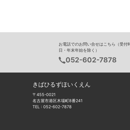
お電話でのお問い合せはこちら
（受付時
日・年末年始を除く）
電
052-602-7878
話
番
号：
きばひるずほいくえん
〒455-0021
名古屋市港区木場町8番241
TEL :
052-602-7878