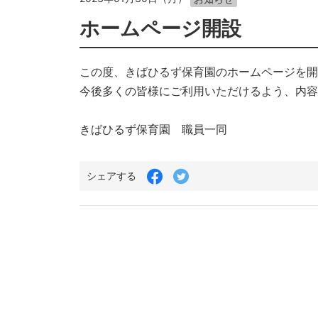
ホームページ開設
この度、きばひるず保育園のホームページを開
今後多くの皆様にご利用いただけるよう、内容
きばひるず保育園 職員一同
Facebook
Twitter
シェアする
で
で
シ
シ
ェ
ェ
ア
ア
す
す
る
る