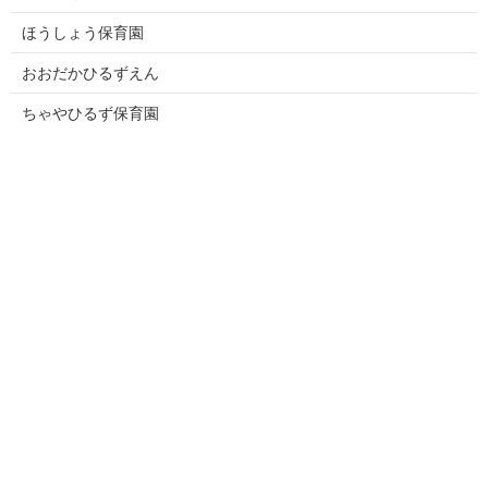
ほうしょう保育園
おおだかひるずえん
ちゃやひるず保育園
特別養護老人ホームはるかぜ
お電話でのお問い合せはこちら
（受付時間 8:30〜17:30※土曜・日曜・祝日・年末年始を除く）
電
052-602-7878
話
番
お問い合わせ
号：
きばひるずほいくえん
〒455-0021