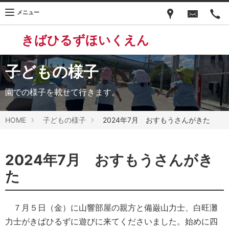
メニュー
きばひるずほいくえん
子どもの様子
園での様子を載せて行きます。
HOME
子どもの様子
2024年7月 おすもうさんがきた
2024年7月 おすもうさんがき
た
７月５日（金）に山響部屋の親方と備巌山力士、白旺灘
力士がきばひるずに遊びに来てくださいました。始めに四