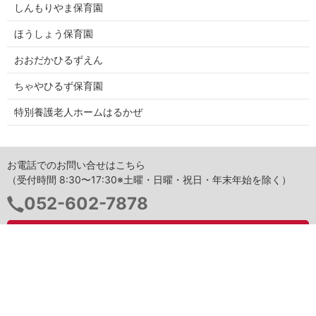
しんもりやま保育園
ほうしょう保育園
おおだかひるずえん
ちゃやひるず保育園
特別養護老人ホームはるかぜ
お電話でのお問い合せはこちら
（受付時間 8:30〜17:30※土曜・日曜・祝日・年末年始を除く）
電
052-602-7878
話
番
お問い合わせ
号：
きばひるずほいくえん